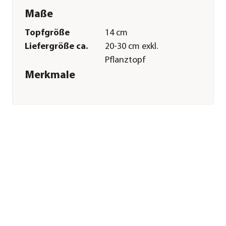
Maße
Topfgröße
14 cm
Liefergröße ca.
20-30 cm exkl.
Pflanztopf
Merkmale
Farbe
Gelb|Creme
Blütezeit
März|April
Besonderheiten
Blütenschmuck
Lebenszyklus
mehrjährig
Pflege
Standort
sonnig|halbschattig
Winterhart
Ja
Pflanzzeit
Frühjahr
Sonstiges