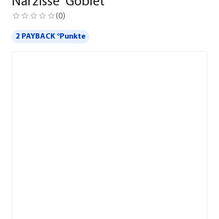
Narzisse 'Goblet'
(
0
)
2 PAYBACK °Punkte