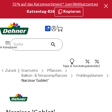
10 % auf das Katzensortiment* zum Weltkatzentag
Katzentag-826
Kopieren
lle Kategorien
Tipps & Trends
Angebote
SALE
Zurück
Startseite
Pflanzen
Balkon- & Terrassenpflanzen
Frühlingsblumen
Narzisse 'Goblet'