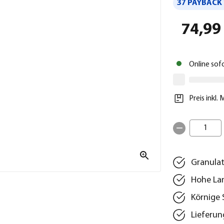
37 PAYBACK 
74,99
Online sof
Preis inkl.
1
Granulat
Hohe Lan
Körnige 
Lieferung