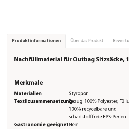
Über das Produkt
Bewert
Produktinformationen
Nachfüllmaterial für Outbag Sitzsäcke, 1
Merkmale
Materialien
Styropor
Textilzusammensetzung
Bezug: 100% Polyester, Füll
100% recycelbare und
schadstofffreie EPS-Perlen
Gastronomie geeignet
Nein