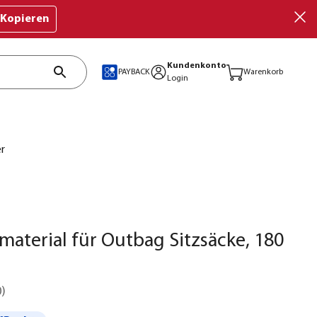
Kopieren
Kundenkonto
PAYBACK
Warenkorb
Login
er
material für Outbag Sitzsäcke, 180
0
)