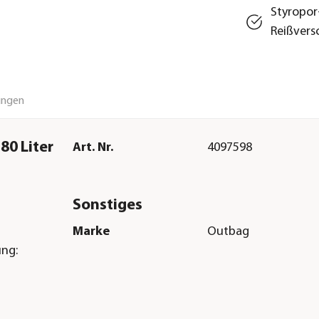
Styropor
Reißvers
ungen
80 Liter
Art. Nr.
4097598
Sonstiges
Marke
Outbag
ung: