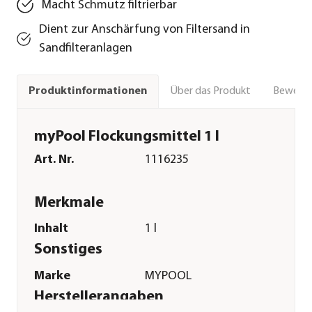
Macht Schmutz filtrierbar
Dient zur Anschärfung von Filtersand in
Sandfilteranlagen
Über das Produkt
Bewert
Produktinformationen
myPool Flockungsmittel 1 l
Art. Nr.
1116235
Merkmale
Inhalt
1 l
Sonstiges
Marke
MYPOOL
Herstellerangaben