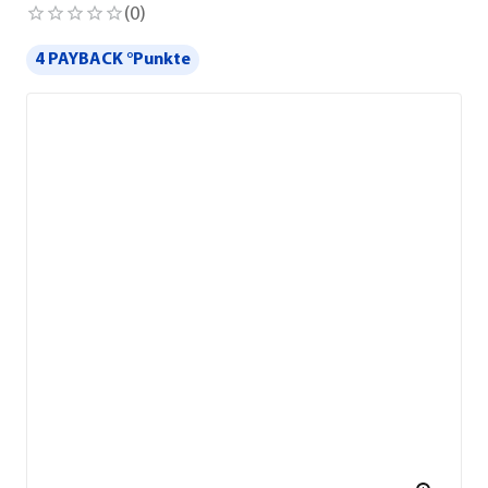
(
0
)
4 PAYBACK °Punkte