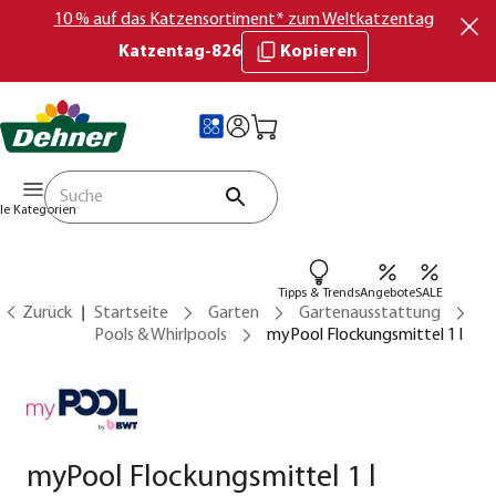
10 % auf das Katzensortiment* zum Weltkatzentag
Katzentag-826
Kopieren
lle Kategorien
Tipps & Trends
Angebote
SALE
Zurück
Startseite
Garten
Gartenausstattung
Pools & Whirlpools
myPool Flockungsmittel 1 l
myPool Flockungsmittel 1 l