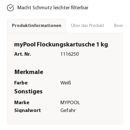
Macht Schmutz leichter filterbar
Über das Produkt
Bewert
Produktinformationen
myPool Flockungskartusche 1 kg
Art. Nr.
1116250
Merkmale
Farbe
Weiß
Sonstiges
Marke
MYPOOL
Signalwort
Gefahr
Sicherheitshinweise
P101|P102|P280|P305
+ P351 +