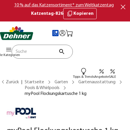
10 % auf das Katzensortiment* zum Weltkatzentag
Katzentag-826
Kopieren
lle Kategorien
Tipps & Trends
Angebote
SALE
Zurück
Startseite
Garten
Gartenausstattung
Pools & Whirlpools
myPool Flockungskartusche 1 kg