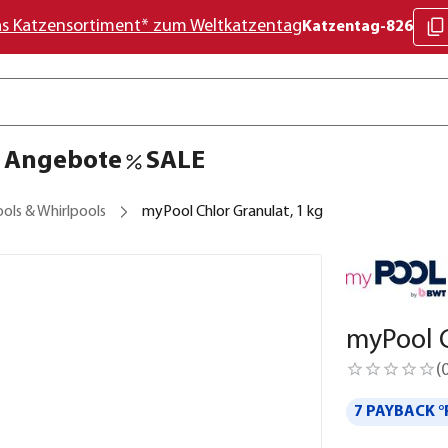
as Katzensortiment* zum Weltkatzentag
Katzentag-826
Angebote
SALE
ols & Whirlpools
myPool Chlor Granulat, 1 kg
myPool C
(
7 PAYBACK °