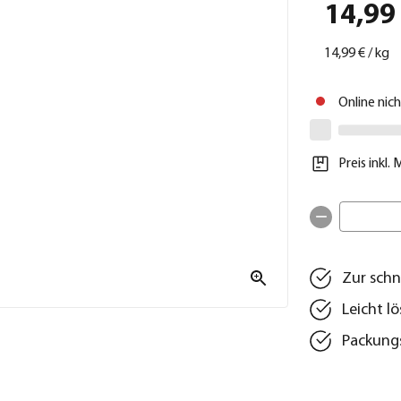
14,99
14,99 €
/
kg
Online nic
Preis inkl.
Zur schn
Leicht l
Packungs