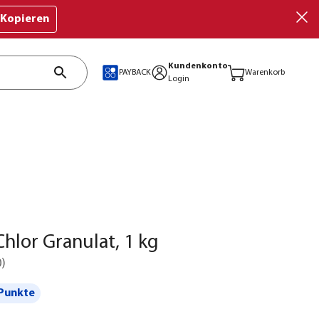
Kopieren
Kundenkonto
PAYBACK
Warenkorb
Login
hlor Granulat, 1 kg
0
)
Punkte