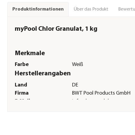
Über das Produkt
Bewert
Produktinformationen
myPool Chlor Granulat, 1 kg
Merkmale
Farbe
Weiß
Herstellerangaben
Land
DE
Firma
BWT Pool Products GmbH
E-Mail
info@bwtpool.de
Straße
Rödgener Straße
Hausnummer
8-9
Postleitzahl
06780
Stadt
Zörbig