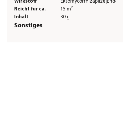
Wirkstoff
Ektomycorrhizapilze|Endomykor
Reicht für ca.
15 m²
Inhalt
30 g
Sonstiges
Marke
Tyroler Glückspilze
Herstellerangaben
Land
AT
Firma
MRCA Mushroom
Research Center
Austria GmbH
E-Mail
info@gluckspilze.com
Straße
Karmelitergasse
Hausnummer
21
Postleitzahl
6020
Stadt
Innsbruck