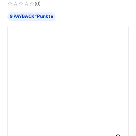
(
0
)
9 PAYBACK °Punkte