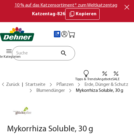
10 % auf das Katzensortiment* zum Weltkatzentag
Katzentag-826
Kopieren
lle Kategorien
Tipps & Trends
Angebote
SALE
Zurück
Startseite
Pflanzen
Erde, Dünger & Schutz
Blumendünger
Mykorrhiza Soluble, 30 g
Mykorrhiza Soluble, 30 g