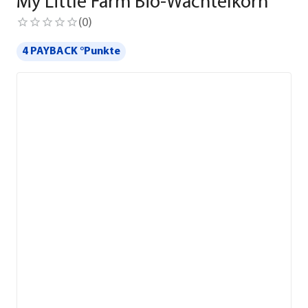
My Little Farm Bio-Wachtelkorn
(
0
)
4 PAYBACK °Punkte