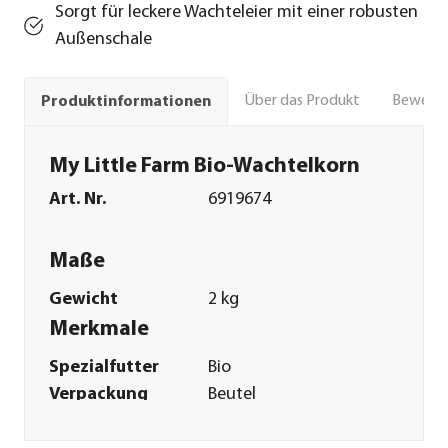
Sorgt für leckere Wachteleier mit einer robusten
Außenschale
Über das Produkt
Bewert
Produktinformationen
My Little Farm Bio-Wachtelkorn
Art. Nr.
6919674
Maße
Gewicht
2 kg
Merkmale
Spezialfutter
Bio
Verpackung
Beutel
Sonstiges