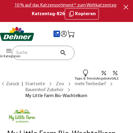
10 % auf das Katzensortiment* zum Weltkatzentag
Katzentag-826
Kopieren
lle Kategorien
Tipps & Trends
Angebote
SALE
Zurück
Startseite
Zoo
mehr Tierbedarf
Bauernhof Zubehör
My Little Farm Bio-Wachtelkorn