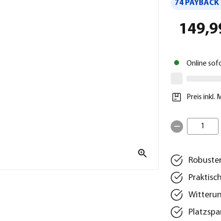
74 PAYBACK 
149,9
Online sof
Preis inkl.
1
Robuste
Praktisc
Witterun
Platzsp