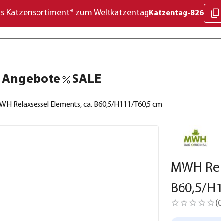
as Katzensortiment* zum Weltkatzentag
Katzentag-826
Angebote
SALE
WH Relaxsessel Elements, ca. B60,5/H111/T60,5 cm
MWH Rela
B60,5/H
(