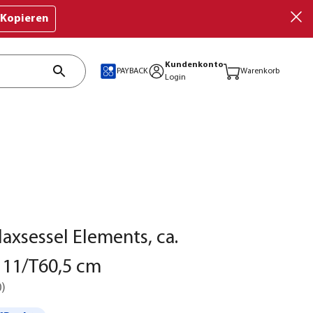
Kopieren
Kundenkonto
PAYBACK
Warenkorb
Login
xsessel Elements, ca.
111/T60,5 cm
0
)