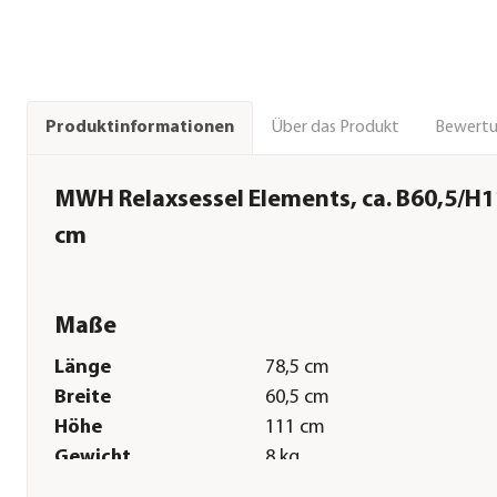
Über das Produkt
Bewert
Produktinformationen
MWH Relaxsessel Elements, ca. B60,5/H1
cm
Maße
Länge
78,5 cm
Breite
60,5 cm
Höhe
111 cm
Gewicht
8 kg
Sitzhöhe
44,5 cm