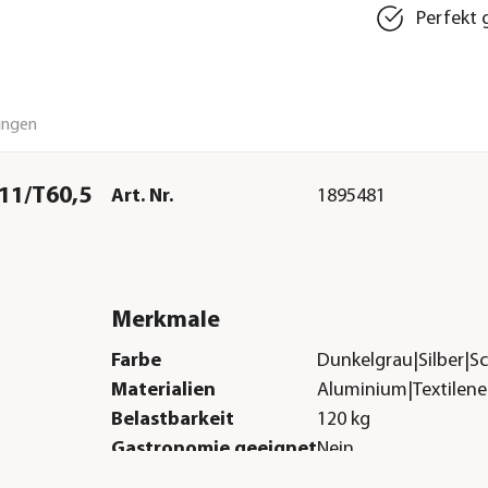
Perfekt 
ungen
11/T60,5
Art. Nr.
1895481
Merkmale
Farbe
Dunkelgrau|Silber|S
Materialien
Aluminium|Textilene
Belastbarkeit
120 kg
Gastronomie geeignet
Nein