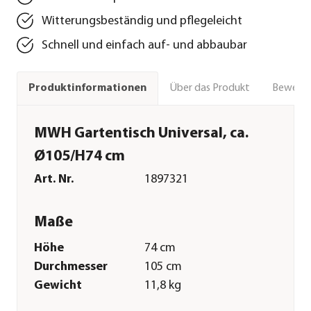
Witterungsbeständig und pflegeleicht
Schnell und einfach auf- und abbaubar
Über das Produkt
Bewert
Produktinformationen
MWH Gartentisch Universal, ca.
Ø105/H74 cm
Art. Nr.
1897321
Maße
Höhe
74 cm
Durchmesser
105 cm
Gewicht
11,8 kg
Merkmale