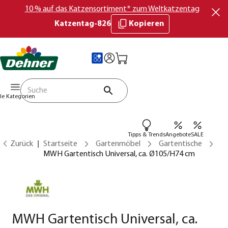
10 % auf das Katzensortiment* zum Weltkatzentag
Katzentag-826
Kopieren
lle Kategorien
Tipps & Trends
Angebote
SALE
Zurück
Startseite
Gartenmöbel
Gartentische
MWH Gartentisch Universal, ca. Ø105/H74 cm
MWH Gartentisch Universal, ca.