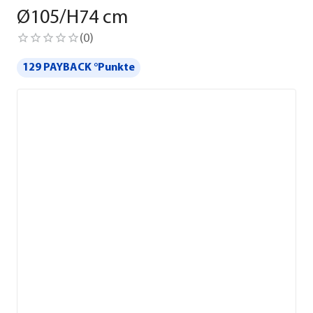
Ø105/H74 cm
(
0
)
129 PAYBACK °Punkte