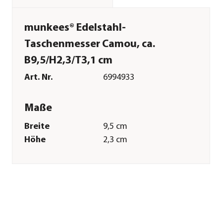
munkees® Edelstahl-
Taschenmesser Camou, ca.
B9,5/H2,3/T3,1 cm
Art. Nr.
6994933
Maße
Breite
9,5 cm
Höhe
2,3 cm
Tiefe
3,1 cm
Gewicht
139 g
Merkmale
Farbe
Grün
Materialien
Edelstahl|Aluminium|Polypropy