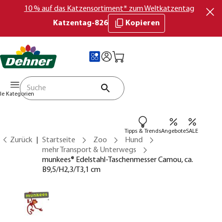
10 % auf das Katzensortiment* zum Weltkatzentag
Katzentag-826
Kopieren
lle Kategorien
Tipps & Trends
Angebote
SALE
Zurück
Startseite
Zoo
Hund
mehr Transport & Unterwegs
munkees® Edelstahl-Taschenmesser Camou, ca.
B9,5/H2,3/T3,1 cm