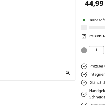
44,99
Online sof
Preis inkl.
1
Präziser
Integrie
Glänzt d
Handgel
Schneid