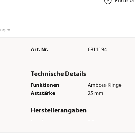
Präzisio
ungen
Art. Nr.
6811194
Technische Details
Funktionen
Amboss-Klinge
Aststärke
25 mm
Herstellerangaben
Land
DE
Firma
Stanley Black & Deck