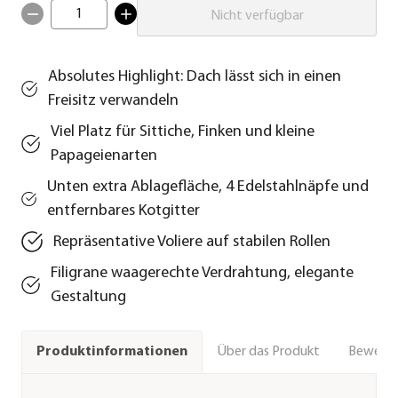
1
Nicht verfügbar
Absolutes Highlight: Dach lässt sich in einen
Freisitz verwandeln
Viel Platz für Sittiche, Finken und kleine
Papageienarten
Unten extra Ablagefläche, 4 Edelstahlnäpfe und
entfernbares Kotgitter
Repräsentative Voliere auf stabilen Rollen
Filigrane waagerechte Verdrahtung, elegante
Gestaltung
Über das Produkt
Bewert
Produktinformationen