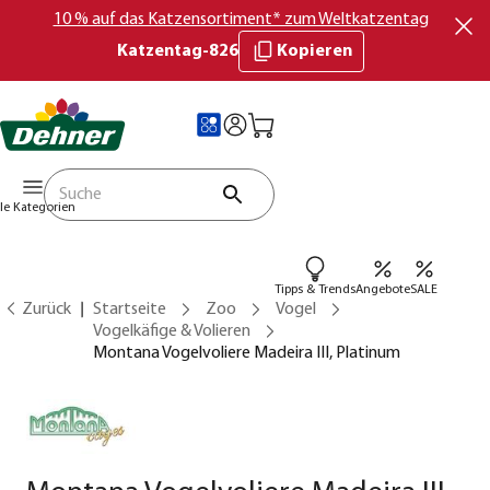
10 % auf das Katzensortiment* zum Weltkatzentag
Katzentag-826
Kopieren
lle Kategorien
Tipps & Trends
Angebote
SALE
Zurück
Startseite
Zoo
Vogel
Vogelkäfige & Volieren
Montana Vogelvoliere Madeira III, Platinum