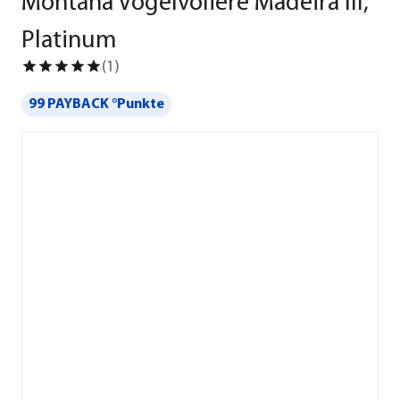
Montana Vogelvoliere Madeira III,
Platinum
(
1
)
99 PAYBACK °Punkte