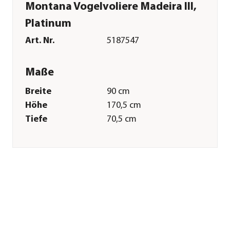
Montana Vogelvoliere Madeira III,
Platinum
Art. Nr.
5187547
Maße
Breite
90 cm
Höhe
170,5 cm
Tiefe
70,5 cm
Merkmale
Materialien
Metall
Sonstiges
Marke
Montana
Tierart
Wellensittiche|Kanarien|Exote
Herstellerangaben