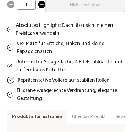
1
Nicht verfügbar
Absolutes Highlight: Dach lässt sich in einen
Freisitz verwandeln
Viel Platz für Sittiche, Finken und kleine
Papageienarten
Unten extra Ablagefläche, 4 Edelstahlnäpfe und
entfernbares Kotgitter
Repräsentative Voliere auf stabilen Rollen
Filigrane waagerechte Verdrahtung, elegante
Gestaltung
Über das Produkt
Bewert
Produktinformationen