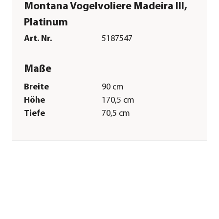
Montana Vogelvoliere Madeira III,
Platinum
Art. Nr.
5187547
Maße
Breite
90 cm
Höhe
170,5 cm
Tiefe
70,5 cm
Merkmale
Materialien
Metall
Sonstiges
Marke
Montana
Tierart
Wellensittiche|Kanarien|Exote
Herstellerangaben