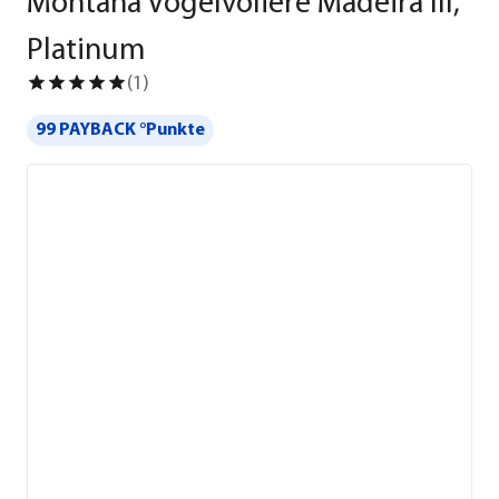
Montana Vogelvoliere Madeira III,
Platinum
(
1
)
99 PAYBACK °Punkte