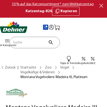
10 % auf das Katzensortiment* zum Weltkatzentag
Katzentag-826
Kopieren
lle Kategorien
Tipps & Trends
Angebote
SALE
Zurück
Startseite
Zoo
Vogel
Vogelkäfige & Volieren
Montana Vogelvoliere Madeira III, Platinum