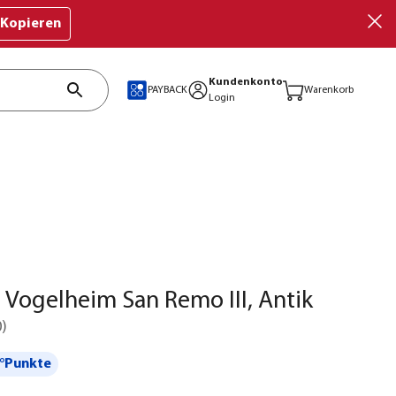
Kopieren
Kundenkonto
PAYBACK
Warenkorb
Login
Vogelheim San Remo III, Antik
0
)
°Punkte