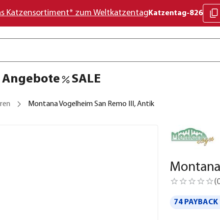
as Katzensortiment* zum Weltkatzentag
Katzentag-826
Angebote
SALE
eren
Montana Vogelheim San Remo III, Antik
Montana 
(
74 PAYBACK 