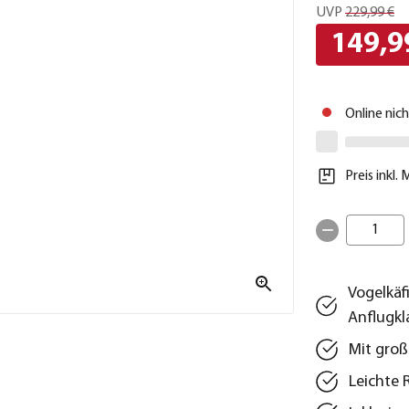
UVP
229,99 €
149,9
Online nic
Preis inkl.
1
Vogelkäf
Anflugk
Mit groß
Leichte