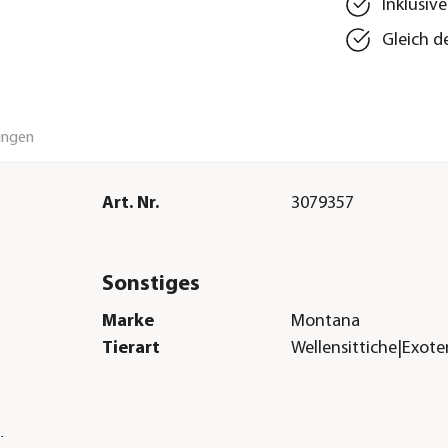
Inklusiv
Gleich d
ungen
Art. Nr.
3079357
Sonstiges
Marke
Montana
Tierart
Wellensittiche|Exot
H