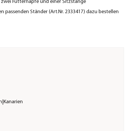
e zwei Futternäpfe und einer Sitzstange
en passenden Ständer (Art.Nr. 2333417) dazu bestellen
en|Kanarien