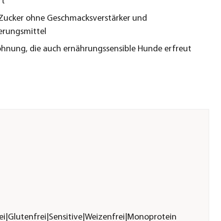
rt
 Zucker ohne Geschmacksverstärker und
erungsmittel
ohnung, die auch ernährungssensible Hunde erfreut
rei|Glutenfrei|Sensitive|Weizenfrei|Monoprotein