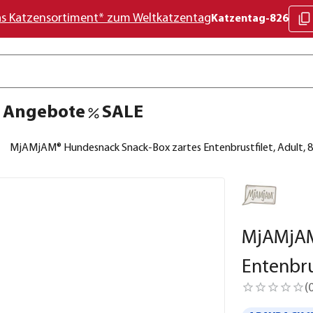
as Katzensortiment* zum Weltkatzentag
Katzentag-826
Angebote
SALE
MjAMjAM® Hundesnack Snack-Box zartes Entenbrustfilet, Adult, 8
MjAMjAM
Entenbru
(