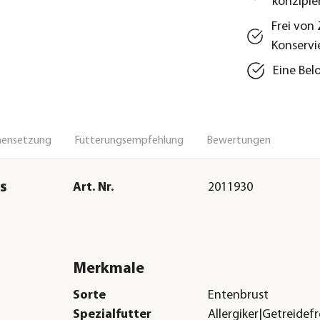
konzipie
Frei von
Konservi
Eine Bel
ensetzung
Fütterungsempfehlung
Bewertungen
s
Art. Nr.
2011930
Merkmale
Sorte
Entenbrust
Spezialfutter
Allergiker|Getreidef