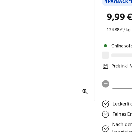
4 PAYBACK °
9,99 
124,88 €
/
kg
Online sof
Preis inkl.
Leckerli
Feines E
Nach dem