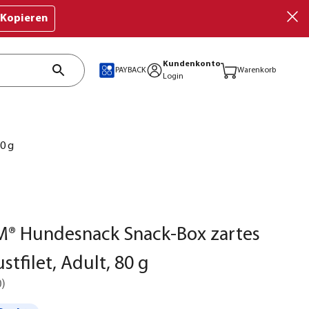
Kopieren
Kundenkonto
PAYBACK
Warenkorb
Login
0 g
® Hundesnack Snack-Box zartes
stfilet, Adult, 80 g
0
)