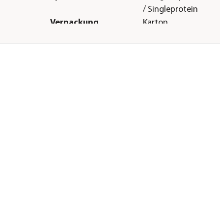
/ Singleprotein
Verpackung
Karton
Herstellerangaben
Land
DE
Firma
Animal Adventure 
E-Mail
info@animal-advent
Straße
Ebing
Hausnummer
118
Postleitzahl
84478
Stadt
Waldkraiburg