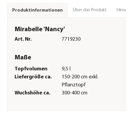
Über das Produkt
Hinweise
Produktinformationen
Mirabelle 'Nancy'
Art. Nr.
7719230
Maße
Topfvolumen
9,5 l
Liefergröße ca.
150-200 cm exkl.
Pflanztopf
Wuchshöhe ca.
300-400 cm
Merkmale
Farbe
Gelb
Blütezeit
April
Erntezeit
August|September