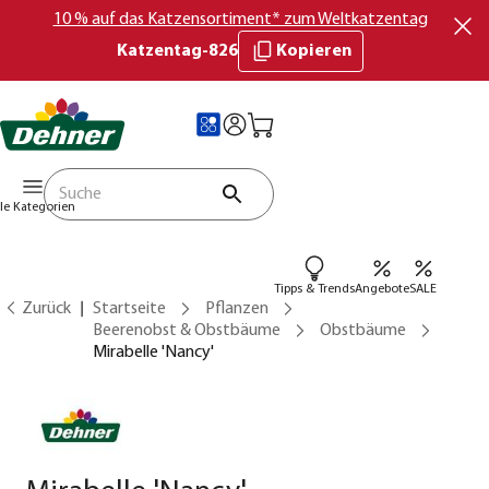
10 % auf das Katzensortiment* zum Weltkatzentag
Katzentag-826
Kopieren
lle Kategorien
Tipps & Trends
Angebote
SALE
Zurück
Startseite
Pflanzen
Beerenobst & Obstbäume
Obstbäume
Mirabelle 'Nancy'