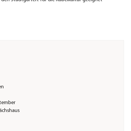
en
ptember
wächshaus