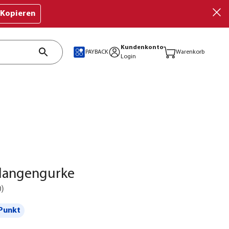
Kopieren
Kundenkonto
PAYBACK
Warenkorb
Login
hlangengurke
0
)
Punkt