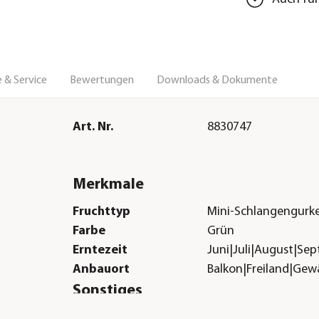
 & Service
Bewertungen
Downloads & Dokumente
Art. Nr.
8830747
Merkmale
Fruchttyp
Mini-Schlangengurk
Farbe
Grün
Erntezeit
Juni|Juli|August|Se
Anbauort
Balkon|Freiland|Ge
Sonstiges
Marke
Dehner