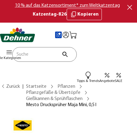
10 % auf das Katzensortiment* zum Weltkatzentag
Katzentag-826
Kopieren
lle Kategorien
Tipps & Trends
Angebote
SALE
Zurück
Startseite
Pflanzen
Pflanzgefäße & Übertöpfe
Gießkannen & Sprühflaschen
Mesto Drucksprüher Maja Mini, 0,5 l