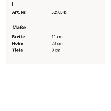
l
Art. Nr.
5290549
Maße
Breite
11 cm
Höhe
23 cm
Tiefe
9 cm
Merkmale
Farbe
Grau
Materialien
Kunststoff
Inhalt
0,5 l
Einsatzbereich
Indoor|Outdoor
Sonstiges
Marke
Mesto
Lieferumfang
1x Drucksprüher