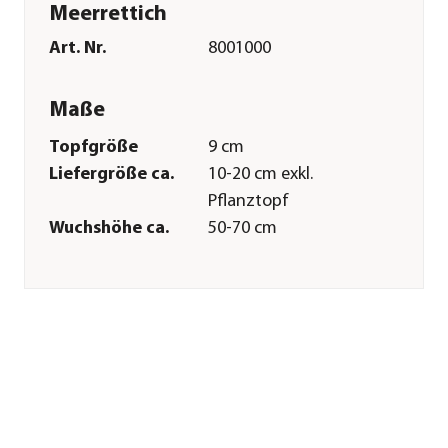
Meerrettich
Art. Nr.
8001000
Maße
Topfgröße
9 cm
Liefergröße ca.
10-20 cm exkl.
Pflanztopf
Wuchshöhe ca.
50-70 cm
Merkmale
Farbe
Grün
Erntezeit
September|Oktober|November|
Wuchsform
aufrecht
Besonderheiten
Insektenfreundlich|Schneckenu
Lebenszyklus
mehrjährig
Einsatzbereich
Würzkraut|Heilkraut