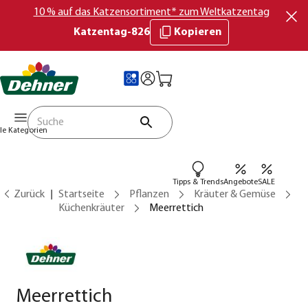
10 % auf das Katzensortiment* zum Weltkatzentag
Katzentag-826
Kopieren
lle Kategorien
Tipps & Trends
Angebote
SALE
Zurück
Startseite
Pflanzen
Kräuter & Gemüse
Küchenkräuter
Meerrettich
Meerrettich