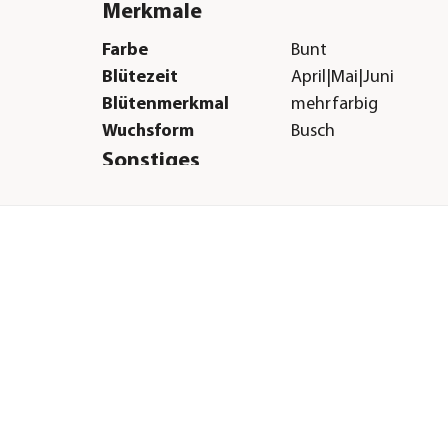
Merkmale
Farbe
Bunt
Blütezeit
April|Mai|Juni
Blütenmerkmal
mehrfarbig
Wuchsform
Busch
Sonstiges
indgeschützt
Marke
Dehner
Qualität
Markenqualität
t
H &