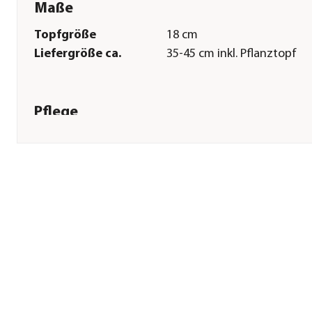
Maße
Topfgröße
18 cm
Liefergröße ca.
35-45 cm inkl. Pflanztopf
Pflege
Standort
hell|sonnig|halbschattig|w
Düngung
bei Neupflanzung sowie
wöchentlich in der Blütezei
Überwinterung
hell|bis 15 Grad
Herstellerangaben
Land
DE
Firma
Dehner Gartencenter Gmb
Co. KG
E-Mail
service@dehner.de