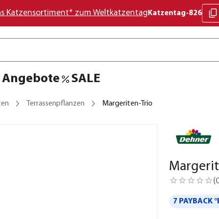
as Katzensortiment* zum Weltkatzentag
Katzentag-826
Angebote
SALE
zen
Terrassenpflanzen
Margeriten-Trio
Margerit
(
7 PAYBACK °