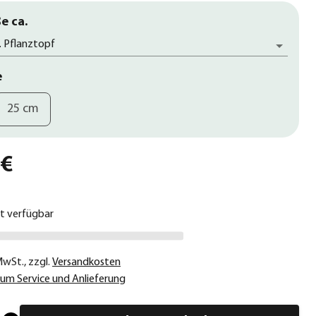
e ca.
. Pflanztopf
e
25 cm
 €
ht verfügbar
 MwSt.
,
zzgl.
Versandkosten
um Service und Anlieferung