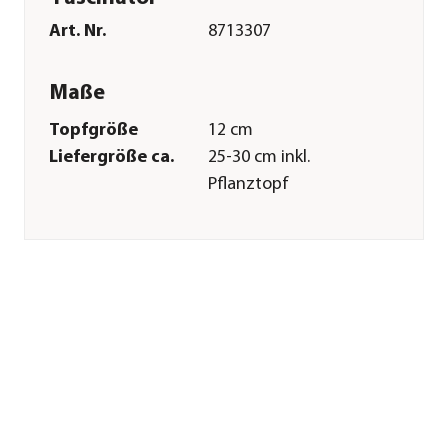
Art. Nr.
8713307
Maße
Topfgröße
12 cm
Liefergröße ca.
25-30 cm inkl.
Pflanztopf
Merkmale
Farbe
Dunkelgrün|Rot
Wuchsform
aufrecht
Besonderheiten
luftreinigend
Pflege
Standort
hell|halbschattig
Gießempfehlung
Viel
Düngung
zweiwöchentlich