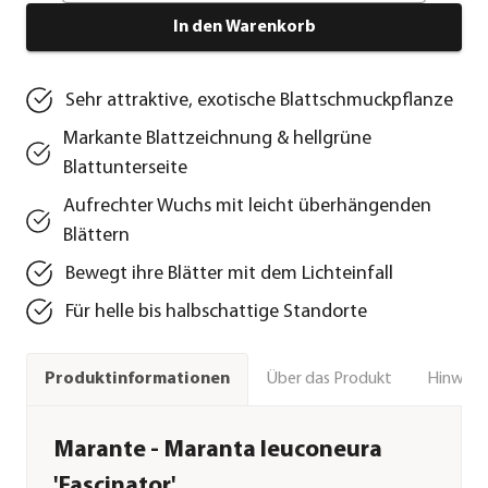
In den Warenkorb
Sehr attraktive, exotische Blattschmuckpflanze
Markante Blattzeichnung & hellgrüne
Blattunterseite
Aufrechter Wuchs mit leicht überhängenden
Blättern
Bewegt ihre Blätter mit dem Lichteinfall
Für helle bis halbschattige Standorte
Über das Produkt
Hinweise
Produktinformationen
Marante - Maranta leuconeura
'Fascinator'