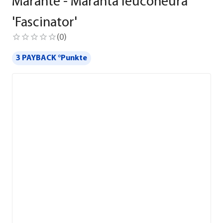
Marante - Maranta leuconeura
'Fascinator'
(
0
)
3 PAYBACK °Punkte