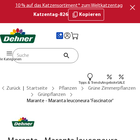
10 % auf das Katzensortiment* zum Weltkatzentag
Katzentag-826
Kopieren
lle Kategorien
Tipps & Trends
Angebote
SALE
Zurück
Startseite
Pflanzen
Grüne Zimmerpflanzen
Grünpflanzen
Marante - Maranta leuconeura 'Fascinator'