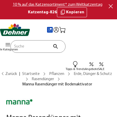
10 % auf das Katzensortiment* zum Weltkatzentag
Katzentag-826
Kopieren
lle Kategorien
Tipps & Trends
Angebote
SALE
Zurück
Startseite
Pflanzen
Erde, Dünger & Schutz
Rasendünger
Manna Rasendünger mit Bodenaktivator