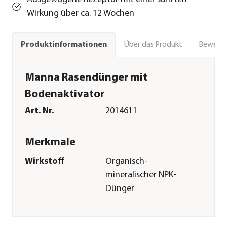
Wirkung über ca. 12 Wochen
Über das Produkt
Bewert
Produktinformationen
Manna Rasendünger mit
Bodenaktivator
Art. Nr.
2014611
Merkmale
Wirkstoff
Organisch-
mineralischer NPK-
Dünger
Reicht für ca.
250 m²
Inhalt
10 kg