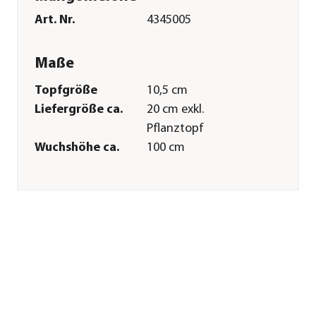
Art. Nr.
4345005
Maße
Topfgröße
10,5 cm
Liefergröße ca.
20 cm exkl.
Pflanztopf
Wuchshöhe ca.
100 cm
Merkmale
Farbe
Gelb
Blütezeit
Juni|Juli|August
Erntezeit
August|September
Wuchsform
kriechend|kletternd
Lebenszyklus
einjährig
Anbauort
Freiland|Balkon|Gewächshaus
Pflege