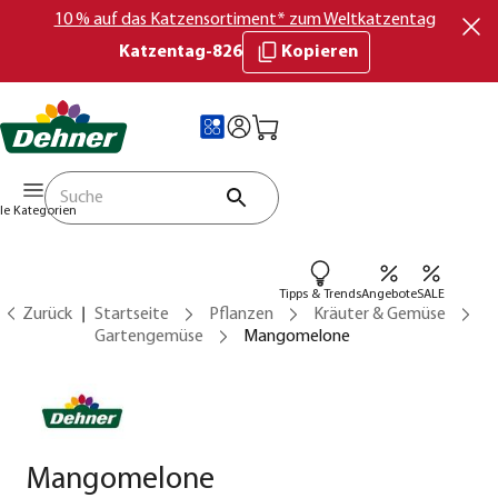
10 % auf das Katzensortiment* zum Weltkatzentag
Katzentag-826
Kopieren
lle Kategorien
Tipps & Trends
Angebote
SALE
Zurück
Startseite
Pflanzen
Kräuter & Gemüse
Gartengemüse
Mangomelone
Mangomelone