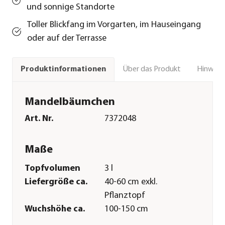
und sonnige Standorte
Toller Blickfang im Vorgarten, im Hauseingang
oder auf der Terrasse
Über das Produkt
Hinweise
Produktinformationen
Mandelbäumchen
Art. Nr.
7372048
Maße
Topfvolumen
3 l
Liefergröße ca.
40-60 cm exkl.
Pflanztopf
Wuchshöhe ca.
100-150 cm
Merkmale