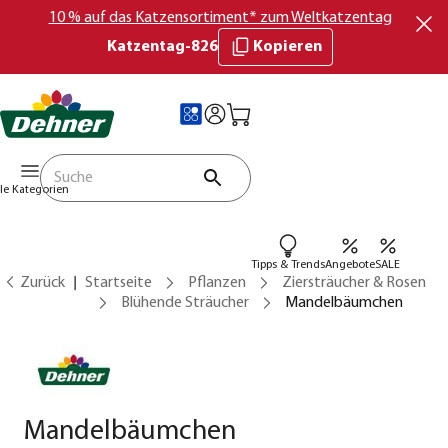
10 % auf das Katzensortiment* zum Weltkatzentag
Katzentag-826
Kopieren
lle Kategorien
Tipps & Trends
Angebote
SALE
Zurück
Startseite
Pflanzen
Ziersträucher & Rosen
Blühende Sträucher
Mandelbäumchen
Mandelbäumchen