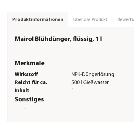
Über das Produkt
Bewert
Produktinformationen
Mairol Blühdünger, flüssig, 1 l
Merkmale
Wirkstoff
NPK-Düngerlösung
Reicht für ca.
500 l Gießwasser
Inhalt
1 l
Sonstiges
Marke
Mairol
Sicherheitshinweise
P260|P262