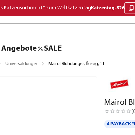
as Katzensortiment* zum Weltkatzentag
Katzentag-826
Angebote
SALE
Universaldünger
Mairol Blühdünger, flüssig, 1 l
Mairol Bl
(
4 PAYBACK °