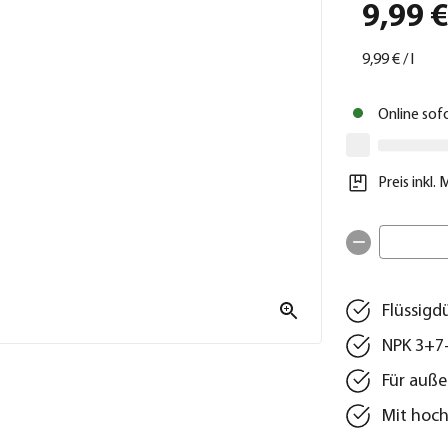
9,99 
9,99 €
/
l
Online sof
Preis inkl.
Flüssigd
NPK 3+7
Für auß
Mit hoch