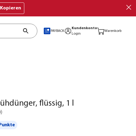
Kopieren
Kundenkonto
PAYBACK
Warenkorb
Login
ühdünger, flüssig, 1 l
0
)
Punkte