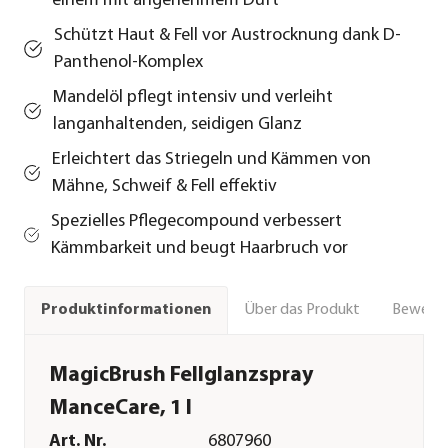
einem mit angenehmem Duft
Schützt Haut & Fell vor Austrocknung dank D-
Panthenol-Komplex
Mandelöl pflegt intensiv und verleiht
langanhaltenden, seidigen Glanz
Erleichtert das Striegeln und Kämmen von
Mähne, Schweif & Fell effektiv
Spezielles Pflegecompound verbessert
Kämmbarkeit und beugt Haarbruch vor
Über das Produkt
Bewert
Produktinformationen
MagicBrush Fellglanzspray
ManceCare, 1 l
Art. Nr.
6807960