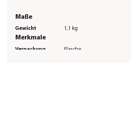
Maße
Gewicht
1,1 kg
Merkmale
Verpackung
Flasche
Inhalt
1 l
Sonstiges
Marke
MagicBrush
Tierart
Pferde
Gefahrenhinweise
EUH210-
Sicherheitsdatenblatt
auf Anfrage
erhältlich.
Herstellerangaben