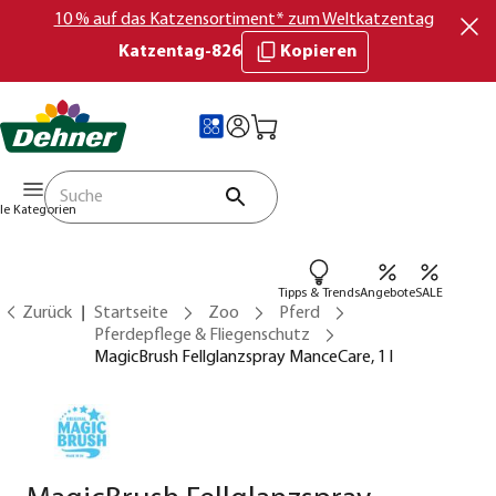
10 % auf das Katzensortiment* zum Weltkatzentag
Katzentag-826
Kopieren
lle Kategorien
Tipps & Trends
Angebote
SALE
Zurück
Startseite
Zoo
Pferd
Pferdepflege & Fliegenschutz
MagicBrush Fellglanzspray ManceCare, 1 l