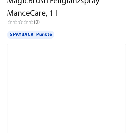
MagicBrush Fellglanzspray
ManceCare, 1 l
(
0
)
5 PAYBACK °Punkte