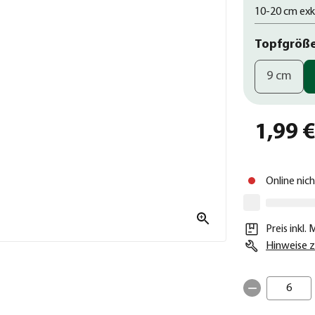
10-20 cm exk
Topfgröß
9 cm
1,99 
Online nic
Preis inkl.
Hinweise z
6