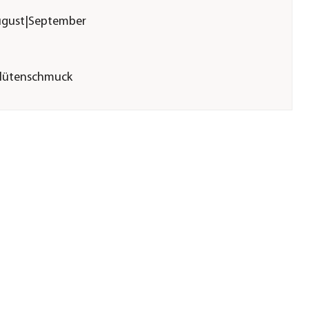
|August|September
Blütenschmuck
Beetbepflanzung|Grabbepflanzung|Kübelbepflanzung