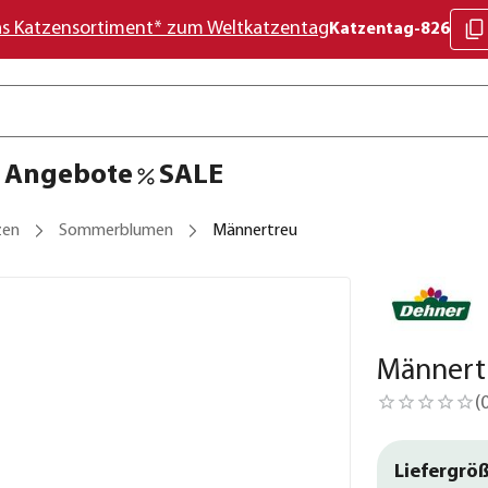
as Katzensortiment* zum Weltkatzentag
Katzentag-826
Angebote
SALE
zen
Sommerblumen
Männertreu
Männert
(
Liefergröß