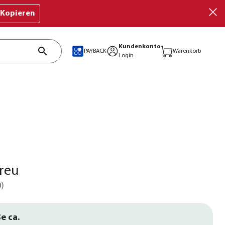
Kopieren
Kundenkonto
PAYBACK
Warenkorb
Login
reu
0
)
e ca.