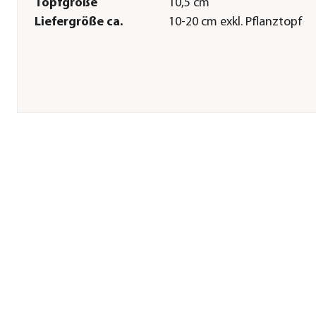
Topfgröße
10,5 cm
Liefergröße ca.
10-20 cm exkl. Pflanztopf
Pflege
Standort
hell|sonnig|halbschattig
Winterhart
frostempfindlich
Herstellerangaben
Land
DE
Firma
Dehner Gartencenter Gmb
Co. KG
E-Mail
service@dehner.de
Straße
Donauwörther Str.