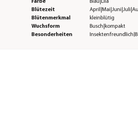
Farbe
Blau|Lila
Blütezeit
April|Mai|Juni|Juli
Blütenmerkmal
kleinblütig
Wuchsform
Busch|kompakt
Besonderheiten
Insektenfreundlich|
Lebenszyklus
einjährig
Einsatzbereich
Balkonbepflanzung|
Sonstiges
Marke
Dehner
Qualität
Markenqualität
H &