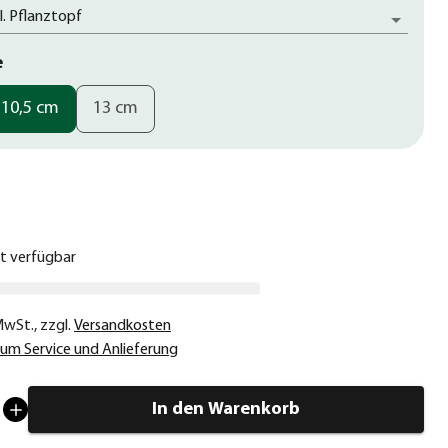
l. Pflanztopf
e
10,5 cm
13 cm
€
ht verfügbar
 MwSt.
,
zzgl.
Versandkosten
um Service und Anlieferung
In den Warenkorb