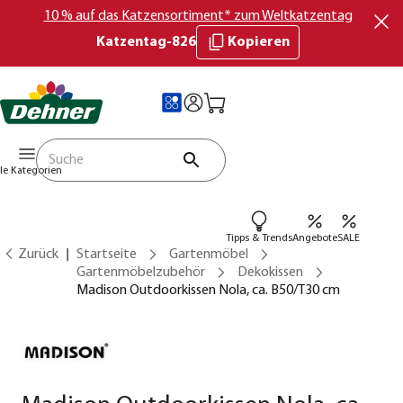
10 % auf das Katzensortiment* zum Weltkatzentag
Katzentag-826
Kopieren
lle Kategorien
Tipps & Trends
Angebote
SALE
Zurück
Startseite
Gartenmöbel
Gartenmöbelzubehör
Dekokissen
Madison Outdoorkissen Nola, ca. B50/T30 cm