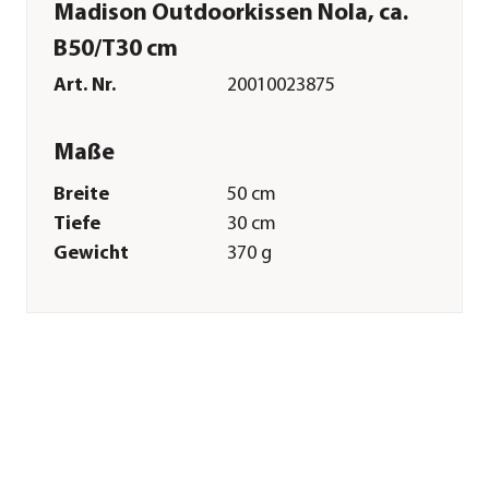
Madison Outdoorkissen Nola, ca.
B50/T30 cm
Art. Nr.
20010023875
Maße
Breite
50 cm
Tiefe
30 cm
Gewicht
370 g
Kissenstärke
10 cm
Merkmale
Farbe
Weiß|Blau|Grün
Materialien
Baumwolle|Polyester
Textilzusammensetzung
Obermaterial: 50%
Baumwolle, 45%
Polyester, 5%