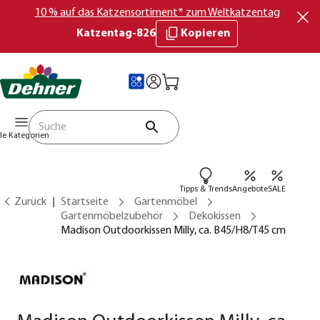
10 % auf das Katzensortiment* zum Weltkatzentag
Katzentag-826
Kopieren
lle Kategorien
Tipps & Trends
Angebote
SALE
Zurück
Startseite
Gartenmöbel
Gartenmöbelzubehör
Dekokissen
Madison Outdoorkissen Milly, ca. B45/H8/T45 cm