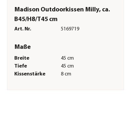
Madison Outdoorkissen Milly, ca.
B45/H8/T45 cm
Art. Nr.
5169719
Maße
Breite
45 cm
Tiefe
45 cm
Kissenstärke
8 cm
Merkmale
Farbe
Bunt
Materialien
Baumwolle|Polyester
Textilzusammensetzung
Obermaterial: 50%
Baumwolle, 45%
Polyester, 5% andere