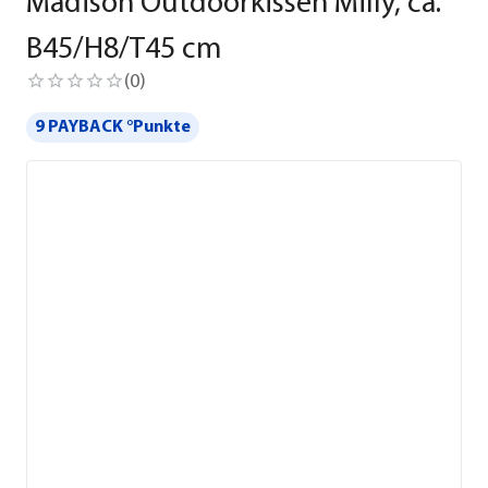
Madison Outdoorkissen Milly, ca.
B45/H8/T45 cm
(
0
)
9 PAYBACK °Punkte