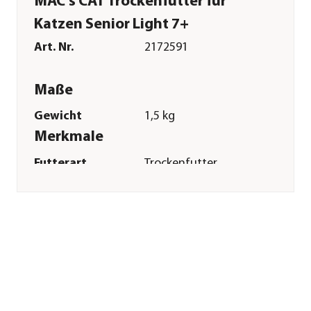
MAC's CAT Trockenfutter für
Katzen Senior Light 7+
Art. Nr.
2172591
Maße
Gewicht
1,5 kg
Merkmale
Futterart
Trockenfutter
Spezialfutter
Getreidefrei|Glutenfrei|Indoor|
Verpackung
Beutel
Sonstiges
Marke
MAC's®
Tierart
Katzen
Lebensphase
Senior
Herstellerangaben