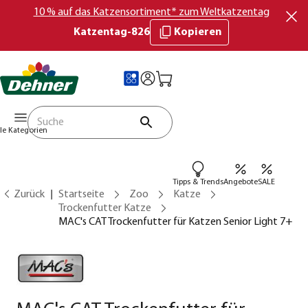
10 % auf das Katzensortiment* zum Weltkatzentag
Katzentag-826
Kopieren
lle Kategorien
Tipps & Trends
Angebote
SALE
Zurück
Startseite
Zoo
Katze
Trockenfutter Katze
MAC's CAT Trockenfutter für Katzen Senior Light 7+