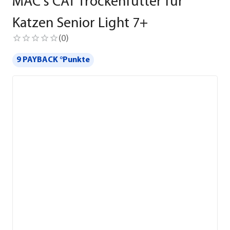
MAC's CAT Trockenfutter für
Katzen Senior Light 7+
(
0
)
9 PAYBACK °Punkte