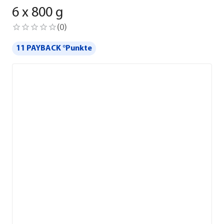
6 x 800 g
(
0
)
11 PAYBACK °Punkte