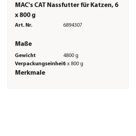
MAC's CAT Nassfutter für Katzen, 6
x 800 g
Art. Nr.
6894307
Maße
Gewicht
4800 g
Verpackungseinheit
6 x 800 g
Merkmale
Sorte
Cranberry|Geflügel
Futterart
Nassfutter
Spezialfutter
Getreidefrei|Glutenfrei|Taurin
Verpackung
Dose
Sonstiges
Marke
MAC's®