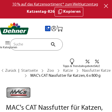
10 % auf das Katzensortiment* zum Weltkatzentag
Katzentag-826
Kopieren
lle Kategorien
Tipps & Trends
Angebote
SALE
Zurück
Startseite
Zoo
Katze
Nassfutter Katze
MAC's CAT Nassfutter für Katzen, 6 x 800 g
MAC's CAT Nassfutter für Katzen,