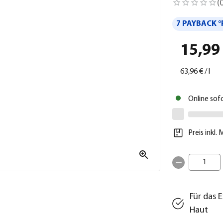
(
7 PAYBACK °
15,99
63,96 €
/
l
Online sof
Preis inkl.
1
Für das 
Haut