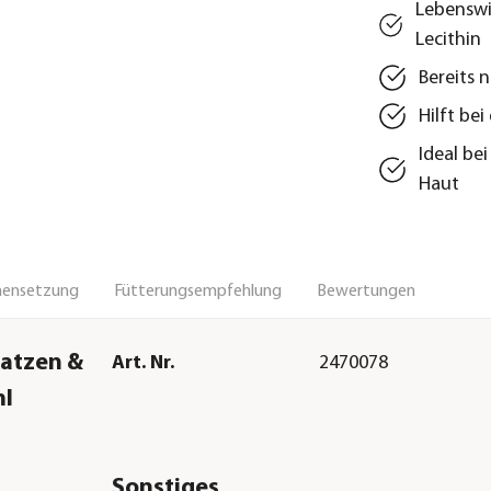
Lebenswi
Lecithin
Bereits 
Hilft be
Ideal be
Haut
ensetzung
Fütterungsempfehlung
Bewertungen
Katzen &
Art. Nr.
2470078
ml
Sonstiges