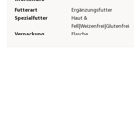
Futterart
Ergänzungsfutter
Spezialfutter
Haut &
Fell|Weizenfrei|Glutenfrei
Verpackung
Flasche
Inhalt
250 ml
Herstellerangaben
Land
DE
Firma
Luposan GmbH & Co. KG
E-Mail
info@luposan.de
Straße
Unterer Mühlenweg
Hausnummer
8
Postleitzahl
56459
Stadt
Langenhahn