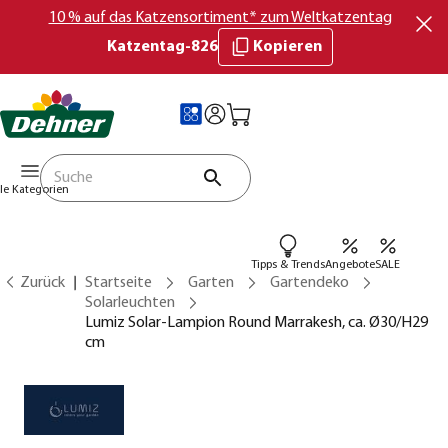
10 % auf das Katzensortiment* zum Weltkatzentag
Katzentag-826
Kopieren
lle Kategorien
Tipps & Trends
Angebote
SALE
Zurück
Startseite
Garten
Gartendeko
Solarleuchten
Lumiz Solar-Lampion Round Marrakesh, ca. Ø30/H29
cm