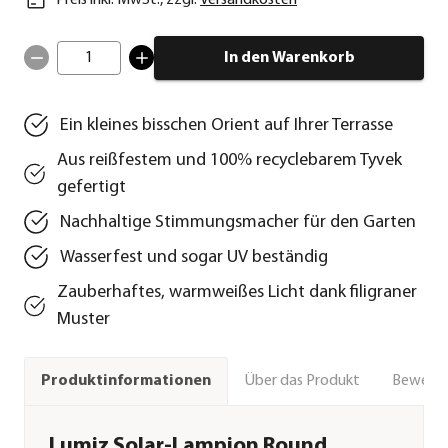
1
In den Warenkorb
Ein kleines bisschen Orient auf Ihrer Terrasse
Aus reißfestem und 100% recyclebarem Tyvek
gefertigt
Nachhaltige Stimmungsmacher für den Garten
Wasserfest und sogar UV beständig
Zauberhaftes, warmweißes Licht dank filigraner
Muster
Über das Produkt
Bewert
Produktinformationen
Lumiz Solar-Lampion Round