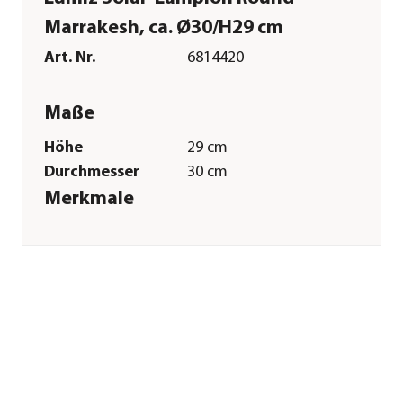
Marrakesh, ca. Ø30/H29 cm
Art. Nr.
6814420
Maße
Höhe
29 cm
Durchmesser
30 cm
Merkmale
Farbe
Blau
Materialien
Kunststoff
Technische Details
Lichtfarbe
Warmweiß
Stromqülle
Solar
Leuchtdaür
6 Stunde(n)
Sonstiges