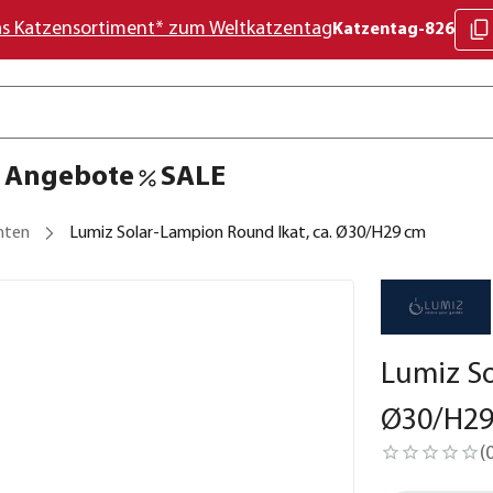
as Katzensortiment* zum Weltkatzentag
Katzentag-826
Angebote
SALE
hten
Lumiz Solar-Lampion Round Ikat, ca. Ø30/H29 cm
Lumiz So
Ø30/H29
(