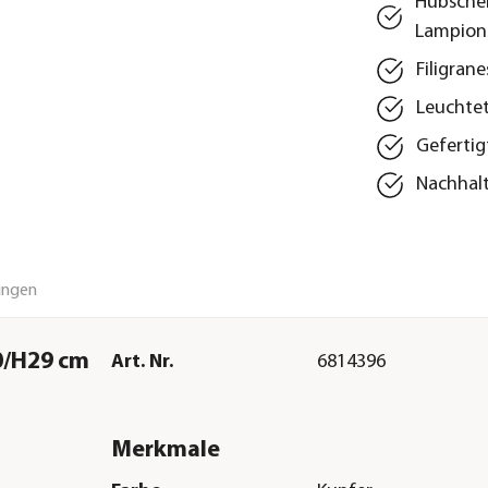
Hübschen
Lampion
Filigran
Leuchtet
Gefertig
Nachhalt
ungen
0/H29 cm
Art. Nr.
6814396
Merkmale