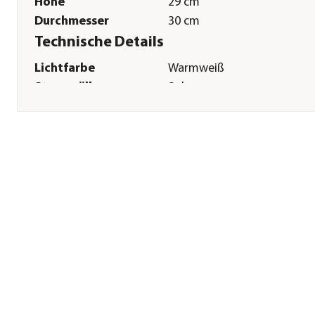
Höhe
29 cm
Durchmesser
30 cm
Technische Details
Lichtfarbe
Warmweiß
Stromqülle
Solar
Leuchtdaür
6 Stunde(n)
Herstellerangaben
Land
NL
Firma
Lumiz BV
E-Mail
info@lumiz.nl
Straße
Brandemaatweg
Hausnummer
10
Postleitzahl
7523 JB
Stadt
Enschede