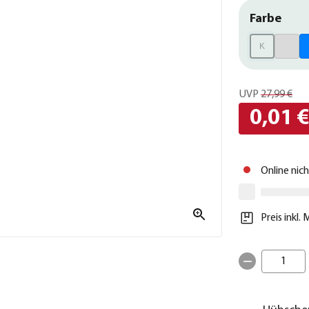
Farbe
K
UVP
27,99 €
0,01 
Online nic
Preis inkl.
1