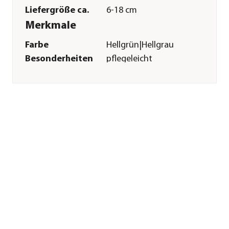
Liefergröße ca.
6-18 cm
Merkmale
Farbe
Hellgrün|Hellgrau
Besonderheiten
pflegeleicht
Pflege
Standort
hell|warm|keine
direkte Sonne
Sonstiges
Marke
Dehner
Qualität
Markenqualität
Lieferumfang
Set aus 3 Pflanzen:
1x Tillandsie
ionantha, 1x
Tillandsie juncea, 1x
Tillandsie caput