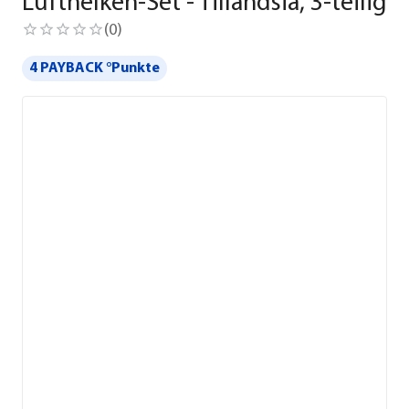
Luftnelken-Set - Tillandsia, 3-teilig
(
0
)
4 PAYBACK °Punkte