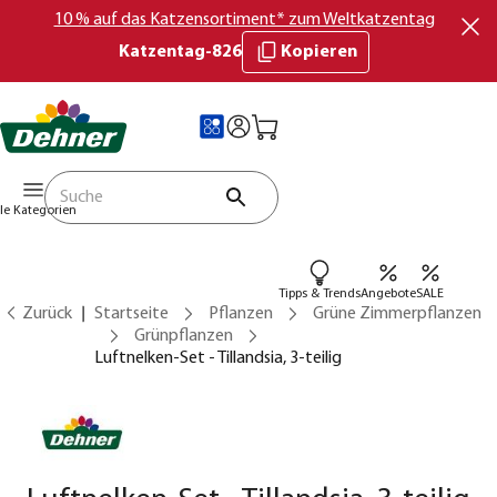
10 % auf das Katzensortiment* zum Weltkatzentag
Katzentag-826
Kopieren
lle Kategorien
Tipps & Trends
Angebote
SALE
Zurück
Startseite
Pflanzen
Grüne Zimmerpflanzen
Grünpflanzen
Luftnelken-Set - Tillandsia, 3-teilig