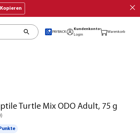
Kopieren
Kundenkonto
PAYBACK
Warenkorb
Login
ptile Turtle Mix ODO Adult, 75 g
0
)
Punkte