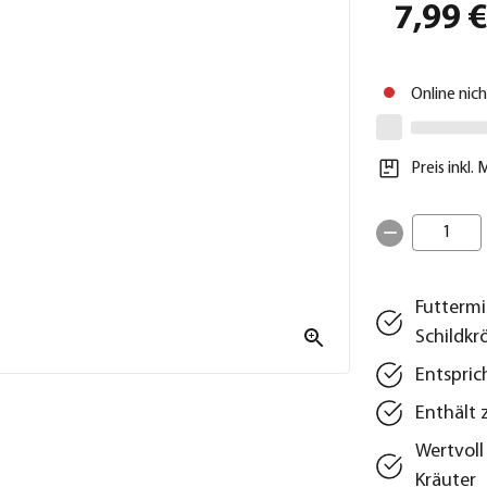
7,99 
Online nic
Preis inkl.
1
Futtermi
Schildkr
Entspric
Enthält 
Wertvoll
Kräuter