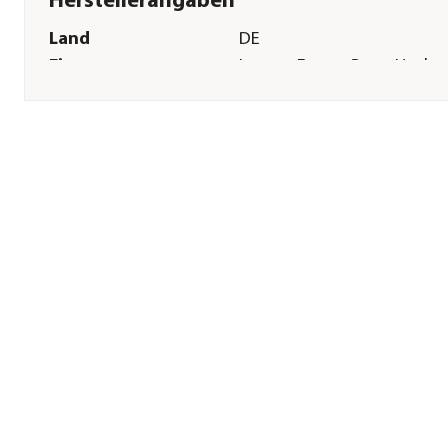
Herstellerangaben
Land
DE
Firma
Import-Export Peter Hoch
GmbH
E-Mail
info@hoch-rep.com
Straße
August-Jeanmaire-Str.
Hausnummer
12
Postleitzahl
79183
Stadt
Waldkirch