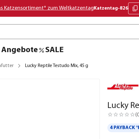
as Katzensortiment* zum Weltkatzentag
Katzentag-826
Angebote
SALE
nfutter
Lucky Reptile Testudo Mix, 45 g
Lucky Re
(
4 PAYBACK °