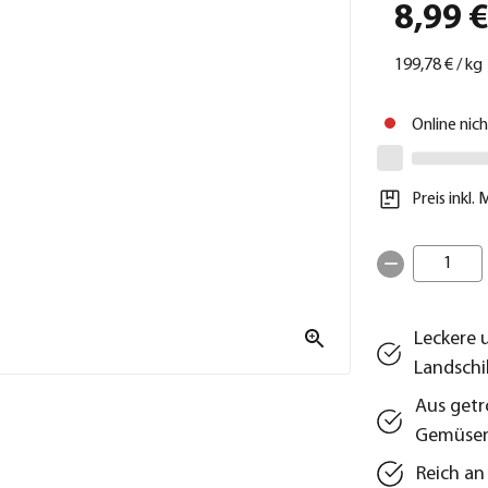
8,99 
199,78 €
/
kg
Online nic
Preis inkl.
1
Leckere 
Landschi
Aus getr
Gemüse
Reich an