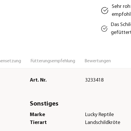
Sehr roh
empfohl
Das Schi
gefütter
ensetzung
Fütterungsempfehlung
Bewertungen
Art. Nr.
3233418
Sonstiges
Marke
Lucky Reptile
Tierart
Landschildkröte