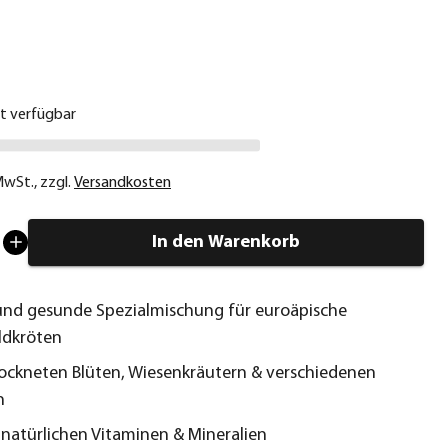
€
ht verfügbar
 MwSt.
,
zzgl.
Versandkosten
In den Warenkorb
und gesunde Spezialmischung für euroäpische
ldkröten
ockneten Blüten, Wiesenkräutern & verschiedenen
n
 natürlichen Vitaminen & Mineralien