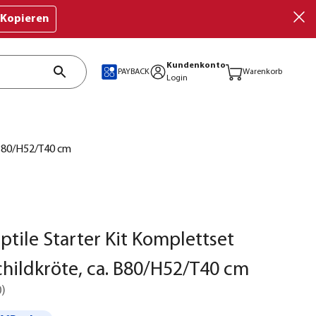
Kopieren
Kundenkonto
PAYBACK
Warenkorb
Login
 B80/H52/T40 cm
ptile Starter Kit Komplettset
hildkröte, ca. B80/H52/T40 cm
0
)