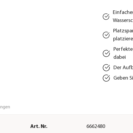
Einfacher
Wassersc
Platzspa
platzier
Perfekte
dabei
Der Aufb
Geben Si
ungen
Art. Nr.
6662480