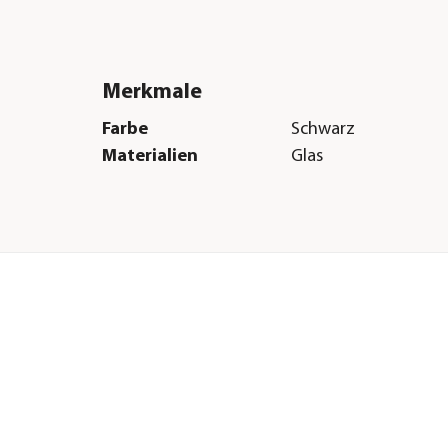
Merkmale
Farbe
Schwarz
Materialien
Glas
Herstellerangaben
Land
DE
n
Firma
Import-Export Peter
GmbH
en
E-Mail
info@hoch-rep.com
, 1
Straße
August-Jeanmaire-St
Hausnummer
12
 x
Postleitzahl
79183