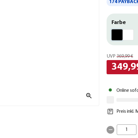
174 PAYBACK
Farbe
UVP
369,99 €
349,9
Online sof
Preis inkl.
1