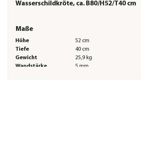
Wasserschildkröte, ca. B80/H52/T40 cm
Maße
Höhe
52 cm
Tiefe
40 cm
Gewicht
25,9 kg
Wandstärke
5 mm
Sonstiges
Marke
Lucky Reptile
Tierart
Wasserschildkröten|Reptilie
Lieferumfang
1 x Glasterrarium, 1 x
Kunststoffdeckel, 1 x Halog
Sun 20 Watt Doppelpackung
x UV Sun 24 Watt, 1 x
Fotorückwand Dschungel, 1