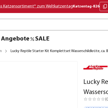
as Katzensortiment* zum Weltkatzentag
Katzentag-826
Angebote
SALE
um
Lucky Reptile Starter Kit Komplettset Wasserschildkröte, ca.
Lucky Re
Wassersc
(