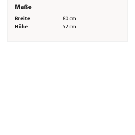
Maße
Breite
80 cm
Höhe
52 cm
Tiefe
40 cm
Gewicht
29,1 kg
Wandstärke
5 mm
Merkmale
Farbe
Schwarz
Materialien
Glas
Sonstiges
Marke
Lucky Reptile
Tierart
Landschildkröte|Baby-
Landschildkröten|Reptilien
Lieferumfang
1 x Glasterrarium, 1 x
Kunststoffdeckel, 1 x