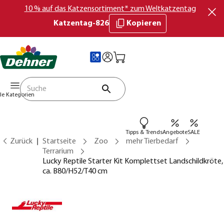
10 % auf das Katzensortiment* zum Weltkatzentag
Katzentag-826
Kopieren
lle Kategorien
Tipps & Trends
Angebote
SALE
Zurück
Startseite
Zoo
mehr Tierbedarf
Terrarium
Lucky Reptile Starter Kit Komplettset Landschildkröte,
ca. B80/H52/T40 cm