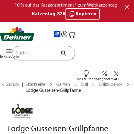
10 % auf das Katzensortiment* zum Weltkatzentag
Katzentag-826
Kopieren
lle Kategorien
Tipps & Trends
Angebote
SALE
Zurück
Startseite
Garten
Grill
Grillzubehör
Lodge Gusseisen-Grillpfanne
Lodge Gusseisen-Grillpfanne