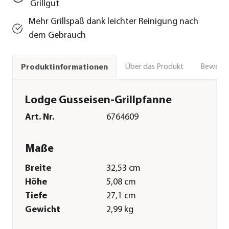
Grillgut
Mehr Grillspaß dank leichter Reinigung nach
dem Gebrauch
Über das Produkt
Bewert
Produktinformationen
Lodge Gusseisen-Grillpfanne
Art. Nr.
6764609
Maße
Breite
32,53 cm
Höhe
5,08 cm
Tiefe
27,1 cm
Gewicht
2,99 kg
Merkmale