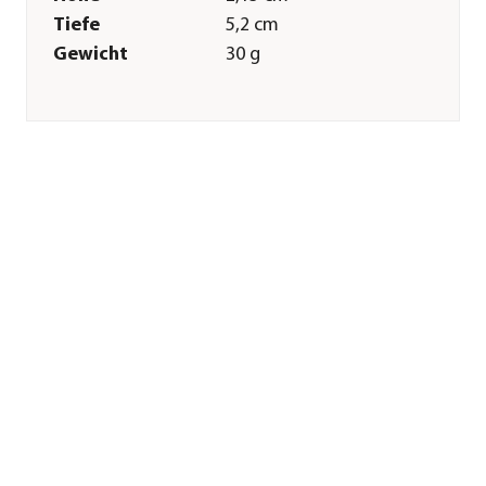
Tiefe
5,2 cm
Gewicht
30 g
Merkmale
Farbe
Schwarz
Materialien
Silikon
Pflege
Pflegehinweise
spülmaschinengeeignet
Sonstiges
Marke
Lodge Cast Iron
Hinweis
Hitzebeständig bis
200°C: nicht zur
Verwendung im
Ofen vorgesehen -
keine direkte
Flamme.