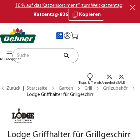
10 % auf das Katzensortiment* zum Weltkatzentag
Katzentag-826
Kopieren
lle Kategorien
Tipps & Trends
Angebote
SALE
Zurück
Startseite
Garten
Grill
Grillzubehör
Lodge Griffhalter für Grillgeschirr
Lodge Griffhalter für Grillgeschirr