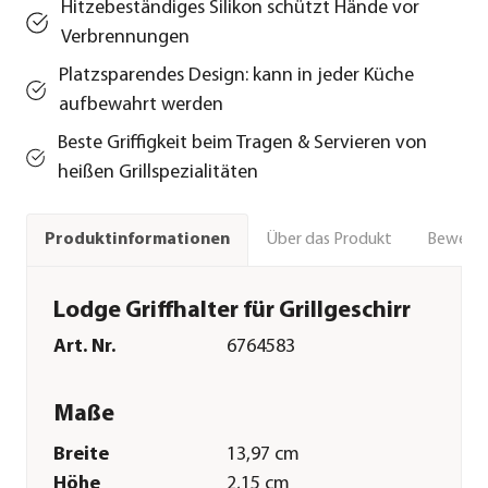
Hitzebeständiges Silikon schützt Hände vor
Verbrennungen
Platzsparendes Design: kann in jeder Küche
aufbewahrt werden
Beste Griffigkeit beim Tragen & Servieren von
heißen Grillspezialitäten
Über das Produkt
Bewert
Produktinformationen
Lodge Griffhalter für Grillgeschirr
Art. Nr.
6764583
Maße
Breite
13,97 cm
Höhe
2,15 cm