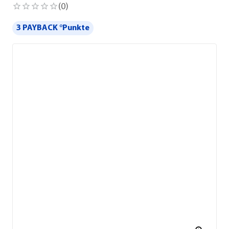
(
0
)
3 PAYBACK °Punkte