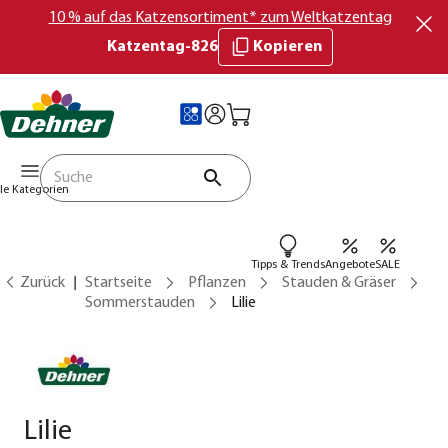
10 % auf das Katzensortiment* zum Weltkatzentag
Katzentag-826
Kopieren
lle Kategorien
Tipps & Trends
Angebote
SALE
Zurück
Startseite
Pflanzen
Stauden & Gräser
Sommerstauden
Lilie
Lilie