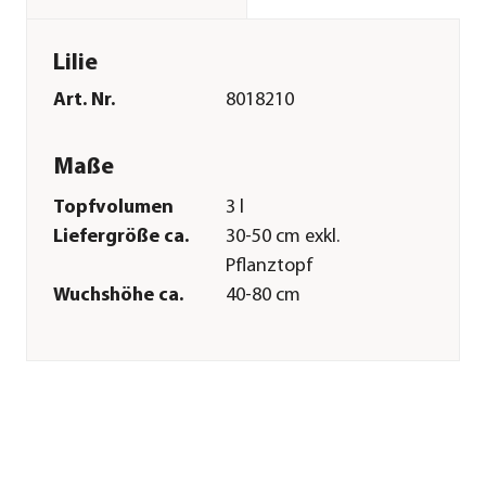
Lilie
Art. Nr.
8018210
Maße
Topfvolumen
3 l
Liefergröße ca.
30-50 cm exkl.
Pflanztopf
Wuchshöhe ca.
40-80 cm
Merkmale
Farbe
Orange
Blütezeit
Juli|August
Blütenmerkmal
großblütig
Duft
duftend