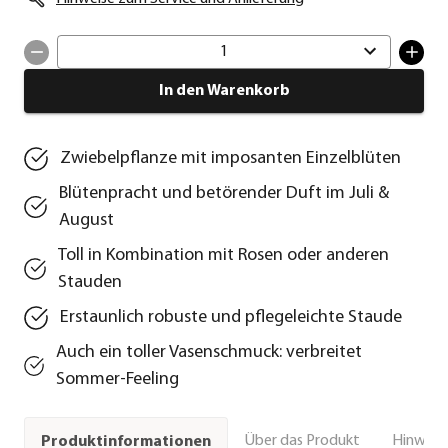
1
In den Warenkorb
Zwiebelpflanze mit imposanten Einzelblüten
Blütenpracht und betörender Duft im Juli &
August
Toll in Kombination mit Rosen oder anderen
Stauden
Erstaunlich robuste und pflegeleichte Staude
Auch ein toller Vasenschmuck: verbreitet
Sommer-Feeling
Über das Produkt
Hinweise
Produktinformationen