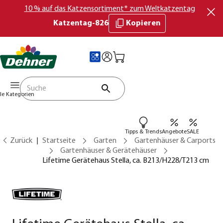
10 % auf das Katzensortiment* zum Weltkatzentag
Katzentag-826
Kopieren
lle Kategorien
Tipps & Trends
Angebote
SALE
Zurück
Startseite
Garten
Gartenhäuser & Carports
Gartenhäuser & Gerätehäuser
Lifetime Gerätehaus Stella, ca. B213/H228/T213 cm