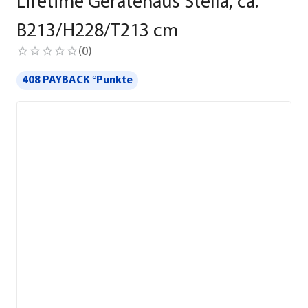
Lifetime Gerätehaus Stella, ca.
B213/H228/T213 cm
(
0
)
408 PAYBACK °Punkte