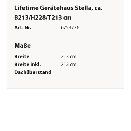
Lifetime Gerätehaus Stella, ca.
B213/H228/T213 cm
Art. Nr.
6753776
Maße
Breite
213 cm
Breite inkl.
213 cm
Dachüberstand
Höhe
228 cm
Tiefe
213 cm
Tiefe inkl.
213 cm
Dachüberstand
Innenmaß Breite
198 cm
Innenmaß Höhe
224 cm
Innenmaß Tiefe
198 cm