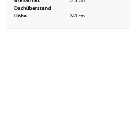
Breite inkl.
243 cm
Dachüberstand
Höhe
243 cm
Tiefe
304 cm
Tiefe inkl.
304 cm
Dachüberstand
Grundfläche
6,66 m²
Firsthöhe
243 cm
Türhöhe
193 cm
Türbreite
142 cm
Sonstiges
Marke
LIFETIME
Garantie
10 Jahr(e)
Lieferumfang
inkl. Anti-Rutsch-Boden, 1x
Regal, 6x Wandhaken, 1x
Seitenfenster, 2x Lufteinlas