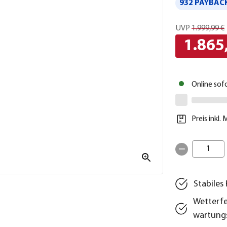
932 PAYBACK
UVP
1.999,99 €
1.865
Online sof
Preis inkl.
1
Stabiles
Wetterfe
wartungs