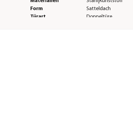
Materialien
Stahl|Kunststoff
Form
Satteldach
Türart
Doppeltüre
Herstellerangaben
Land
DE
Firma
50NRTH GmbH
E-Mail
info@50nrth.com
Straße
Straßburgstraße
s
Hausnummer
14-16