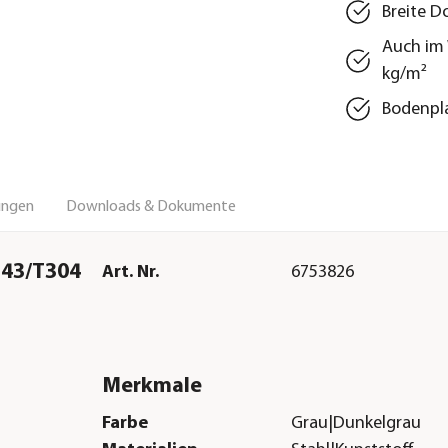
Breite D
Auch im 
kg/m²
Bodenpla
ungen
Downloads & Dokumente
243/T304
Art. Nr.
6753826
Merkmale
Farbe
Grau|Dunkelgrau