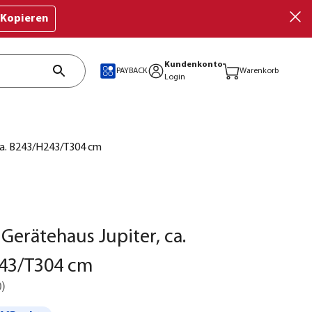
Kopieren
Kundenkonto
PAYBACK
Warenkorb
Login
 ca. B243/H243/T304 cm
 Gerätehaus Jupiter, ca.
43/T304 cm
0
)