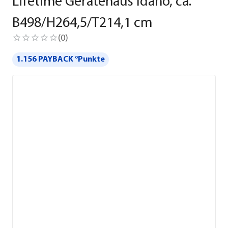
Lifetime Gerätehaus Idaho, ca.
B498/H264,5/T214,1 cm
(
0
)
1.156 PAYBACK °Punkte