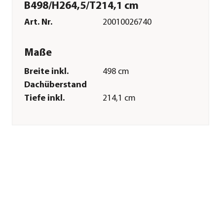
B498/H264,5/T214,1 cm
Art. Nr.
20010026740
Maße
Breite inkl.
498 cm
Dachüberstand
Tiefe inkl.
214,1 cm
Dachüberstand
Gewicht
300 kg
Breite Sockelmaß
498 cm
Tiefe Sockelmaß
204,1 cm
Grundfläche
10,66 m²
Firsthöhe
264,5 cm
Türhöhe
189,3 cm
Türbreite
128,6 cm
Merkmale