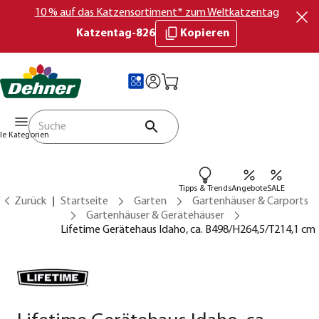
10 % auf das Katzensortiment* zum Weltkatzentag
Katzentag-826
Kopieren
lle Kategorien
Tipps & Trends
Angebote
SALE
Zurück
Startseite
Garten
Gartenhäuser & Carports
Gartenhäuser & Gerätehäuser
Lifetime Gerätehaus Idaho, ca. B498/H264,5/T214,1 cm