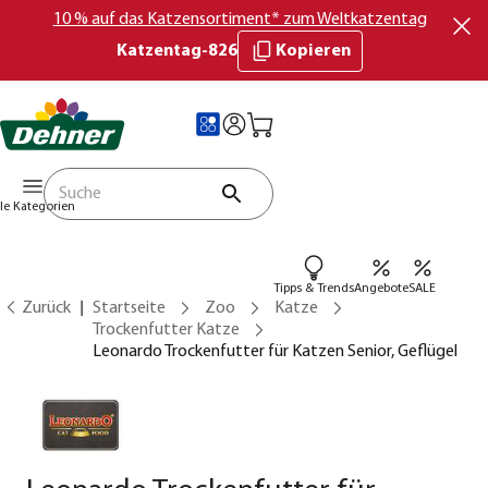
10 % auf das Katzensortiment* zum Weltkatzentag
Katzentag-826
Kopieren
lle Kategorien
Tipps & Trends
Angebote
SALE
Zurück
Startseite
Zoo
Katze
Trockenfutter Katze
Leonardo Trockenfutter für Katzen Senior, Geflügel