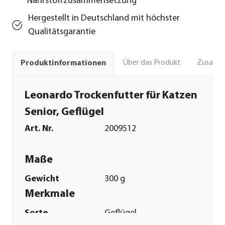
Nährstoffzusammensetzung
Hergestellt in Deutschland mit höchster
Qualitätsgarantie
Über das Produkt
Zusamm
Produktinformationen
Leonardo Trockenfutter für Katzen
Senior, Geflügel
Art. Nr.
2009512
Maße
Gewicht
300 g
Merkmale
Sorte
Geflügel