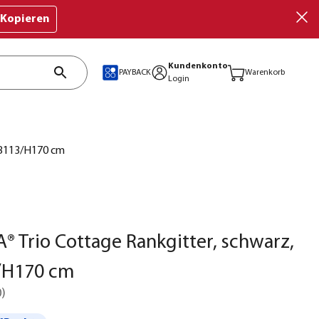
Kopieren
Kundenkonto
PAYBACK
Warenkorb
Login
 B113/H170 cm
 Trio Cottage Rankgitter, schwarz,
3/H170 cm
0
)