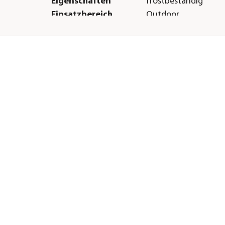
Eigenschaften
frostbeständig
Einsatzbereich
Outdoor
Herstellerangaben
Land
DE
:
Firma
geobra Brandstätter
& Co. KG - Division 
E-Mail
Dehner@lechuza.co
tage
Straße
Brandstätter Str.
Hausnummer
2-10
Postleitzahl
90513
Stadt
Zirndorf