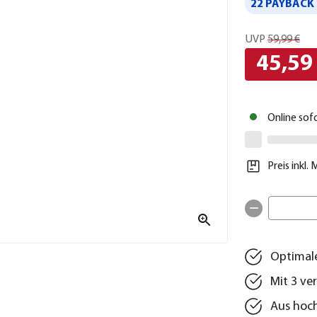
22 PAYBACK 
UVP
59,99 €
45,59
Online sof
Preis inkl.
Optimale
Mit 3 ve
Aus hoc