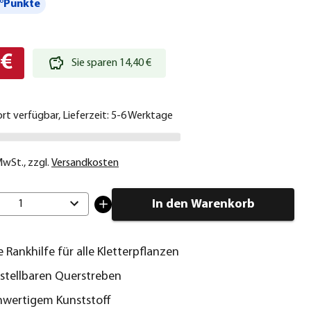
°Punkte
 €
Sie sparen 14,40 €
ort verfügbar, Lieferzeit: 5-6 Werktage
 MwSt.
,
zzgl.
Versandkosten
In den Warenkorb
1
 Rankhilfe für alle Kletterpflanzen
rstellbaren Querstreben
hwertigem Kunststoff