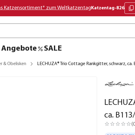
as Katzensortiment* zum Weltkatzentag
Katzentag-826
Angebote
SALE
r & Obelisken
LECHUZA® Trio Cottage Rankgitter, schwarz, ca.
LECHUZA®
ca. B11
(