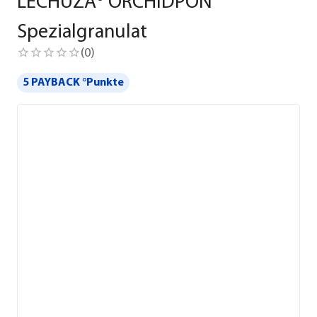
LECHUZA® ORCHIDPON
Spezialgranulat
(
0
)
5 PAYBACK °Punkte