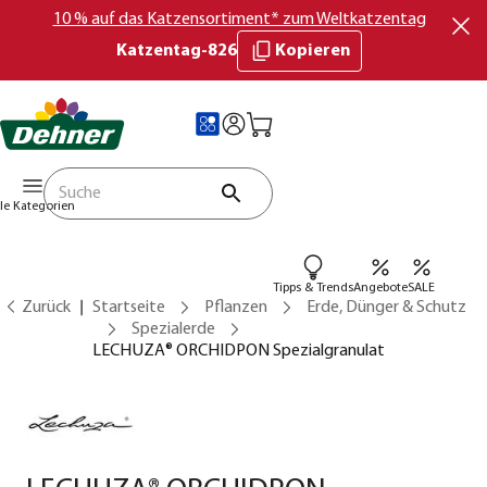
10 % auf das Katzensortiment* zum Weltkatzentag
Katzentag-826
Kopieren
lle Kategorien
Tipps & Trends
Angebote
SALE
Zurück
Startseite
Pflanzen
Erde, Dünger & Schutz
Spezialerde
LECHUZA® ORCHIDPON Spezialgranulat