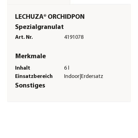
LECHUZA® ORCHIDPON
Spezialgranulat
Art. Nr.
4191078
Merkmale
Inhalt
6 l
Einsatzbereich
Indoor|Erdersatz
Sonstiges
Marke
LECHUZA®
Herstellerangaben
Land
DE
Firma
geobra Brandstätter
Stiftung & Co. KG -