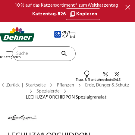
10 % auf das Katzensortiment* zum Weltkatzentag
Katzentag-826
Kopieren
lle Kategorien
Tipps & Trends
Angebote
SALE
Zurück
Startseite
Pflanzen
Erde, Dünger & Schutz
Spezialerde
LECHUZA® ORCHIDPON Spezialgranulat