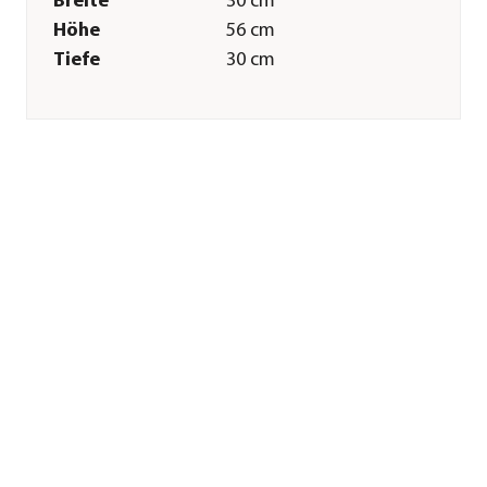
Breite
30 cm
Höhe
56 cm
Tiefe
30 cm
Gewicht
4,6 kg
Innenmaß Breite
25 cm
Innenmaß Höhe
20 cm
Innenmaß Tiefe
25 cm
Merkmale
Farbe
Braun
Materialien
Kunststoff
Ausführung
Topf
Form
Konisch
Eigenschaften
frostbeständig
Einsatzbereich
Outdoor|Indoor
Sonstiges
Marke
LECHUZA®