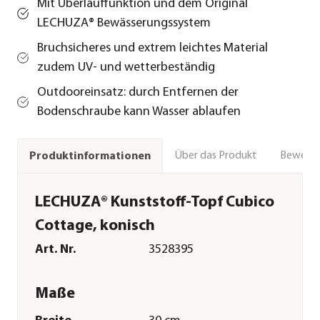
Mit Überlauffunktion und dem Original
LECHUZA® Bewässerungssystem
Bruchsicheres und extrem leichtes Material
zudem UV- und wetterbeständig
Outdooreinsatz: durch Entfernen der
Bodenschraube kann Wasser ablaufen
Über das Produkt
Bewert
Produktinformationen
LECHUZA® Kunststoff-Topf Cubico
Cottage, konisch
Art. Nr.
3528395
Maße