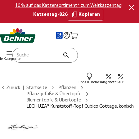
10 % auf das Katzensortiment* zum Weltkatzentag
Katzentag-826
Kopieren
lle Kategorien
Tipps & Trends
Angebote
SALE
Zurück
Startseite
Pflanzen
Pflanzgefäße & Übertöpfe
Blumentöpfe & Übertöpfe
LECHUZA® Kunststoff-Topf Cubico Cottage, konisch